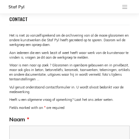
to
content
Staf Pyl
CONTACT
Het is niet zo vanzelfsprekend om de archivering van al de mooie glasramen en
andere kunstwerken die Staf Pyl heeft gecreëerd op te sporen. Daarom wil de
werkgroep een oproep doen.
Aan iedereen die een werk bezit of weet heeft waar werk van de kunstenaar te
vinden is, vragen ze dit aan de werkgroep te melden.
Waar is men naar op zoek ? Glasramen in openbare gebouwen en in privébezit,
maar ook glas in beton, betonreliëfs, keramiek, toonwerken, tekeningen, artikels
en andere documentatie, uitgaves waar hij in wordt vermeld, foto’s tijdens
tentoonstellingen …
Vul gerust onderstaand contactformulier in. U wordt alvast bedankt voor de
medewerking.
Heeft u een algemene vraag of opmerking? Laat het ons zeker weten.
Fields marked with an
*
are required
Naam
*